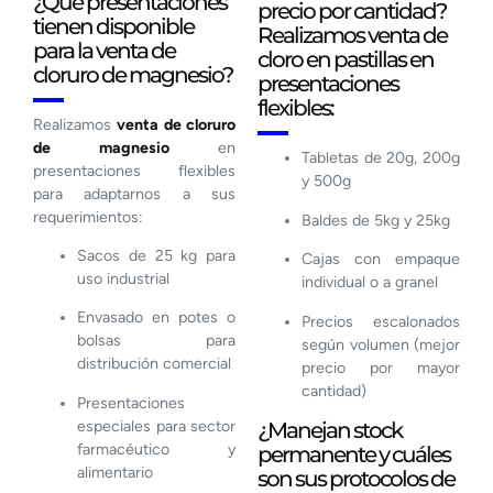
¿Qué presentaciones
precio por cantidad?
tienen disponible
Realizamos venta de
para la venta de
cloro en pastillas en
cloruro de magnesio?
presentaciones
flexibles:
Realizamos
venta de cloruro
de magnesio
en
Tabletas de 20g, 200g
presentaciones flexibles
y 500g
para adaptarnos a sus
requerimientos:
Baldes de 5kg y 25kg
Sacos de 25 kg para
Cajas con empaque
uso industrial
individual o a granel
Envasado en potes o
Precios escalonados
bolsas para
según volumen (mejor
distribución comercial
precio por mayor
cantidad)
Presentaciones
especiales para sector
¿Manejan stock
farmacéutico y
permanente y cuáles
alimentario
son sus protocolos de