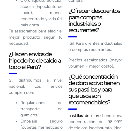
Cloro líquido: Solución
compra.
acuosa (hipoclorito de
¿Ofrecen descuentos
sodio), menos
para compras
concentrado y vida útil
industriales o
más corta.
recurrentes?
Te asesoramos para elegir el
mejor producto según tu
necesidad.
¡Sí! Para clientes industriales
o compras recurrentes:
¿Hacen envíos de
hipoclorito de calcio a
Precios escalonados (mayor
todo el Perú?
volumen = mejor costo).
¿Qué concentración
Sí, distribuimos a nivel
de cloro activo tienen
nacional. Los envíos
sus pastillas y para
cumplen con:
qué usos son
recomendables?
Regulaciones de
transporte de
químicos.
pastillas de cloro
tienen una
Embalaje seguro
concentración del 98-99%
(cubetas herméticas o
de tricloro-isocianurato, ideal