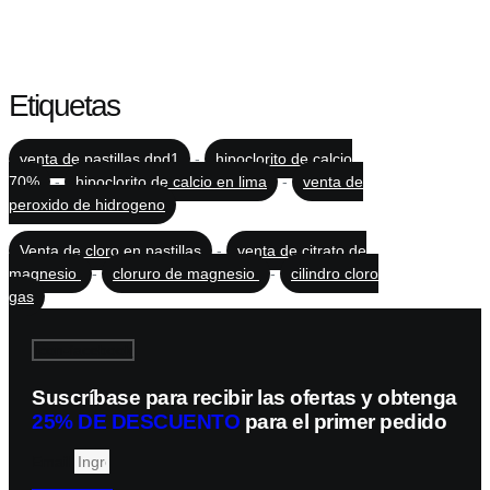
Etiquetas
venta de pastillas dpd1
-
hipoclorito de calcio
70%
-
hipoclorito de calcio en lima
-
venta de
peroxido de hidrogeno
Venta de cloro en pastillas
-
venta de citrato de
magnesio
-
cloruro de magnesio
-
cilindro cloro
gas
Icon-facebook
Suscríbase para recibir las ofertas y obtenga
25% DE DESCUENTO
para el primer pedido
Email