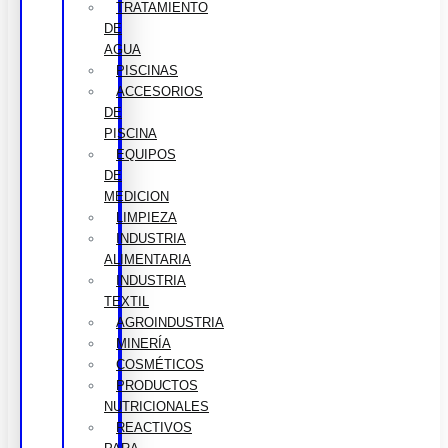
TRATAMIENTO
DE
AGUA
PISCINAS
ACCESORIOS
DE
PISCINA
EQUIPOS
DE
MEDICION
LIMPIEZA
INDUSTRIA
ALIMENTARIA
INDUSTRIA
TEXTIL
AGROINDUSTRIA
MINERÍA
COSMÉTICOS
PRODUCTOS
NUTRICIONALES
REACTIVOS