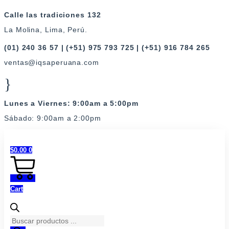
Ir
Calle las tradiciones 132
al
La Molina, Lima, Perú.
contenido
(01) 240 36 57 | (+51) 975 793 725 | (+51) 916 784 265
ventas@iqsaperuana.com
Lunes a Viernes: 9:00am a 5:00pm
Sábado: 9:00am a 2:00pm
$
0.00
0
Cart
Búsqueda