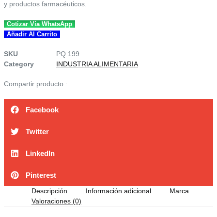
y productos farmacéuticos.
Cotizar Vía WhatsApp
CLORURO
Añadir Al Carrito
DE
CALCIO
SKU
PQ 199
94%
Category
INDUSTRIA ALIMENTARIA
F.G.
Compartir producto :
-
SACO
X
Facebook
36.3KG
Cantidad
Twitter
LinkedIn
Pinterest
Descripción
Información adicional
Marca
Valoraciones (0)