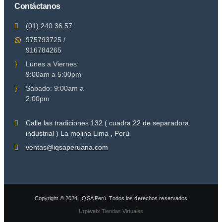
Contáctanos
(01) 240 36 57
975793725 /
916784265
Lunes a Viernes:
9:00am a 5:00pm
Sábado: 9:00am a
2:00pm
Calle las tradiciones 132 ( cuadra 22 de separadora
industrial ) La molina Lima , Perú
ventas@iqsaperuana.com
Copyright © 2024. IQSA Perú. Todos los derechos reservados
Urpiweb: Tiendas Virtuales