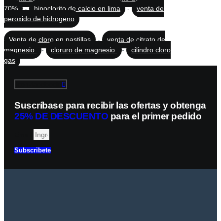
70%
-
hipoclorito de calcio en lima
-
venta de
peroxido de hidrogeno
Venta de cloro en pastillas
-
venta de citrato de
magnesio
-
cloruro de magnesio
-
cilindro cloro
gas
Icon-facebook
Suscríbase para recibir las ofertas y obtenga
25% DE DESCUENTO
para el primer pedido
Email
Subscribete