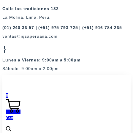
Ir
Calle las tradiciones 132
al
La Molina, Lima, Perú.
contenido
(01) 240 36 57 | (+51) 975 793 725 | (+51) 916 784 265
ventas@iqsaperuana.com
Lunes a Viernes: 9:00am a 5:00pm
Sábado: 9:00am a 2:00pm
0
Cart