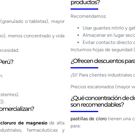
productos?
Recomendamos:
 (granulado o tabletas), mayor
Usar guantes nitrilo y ga
Almacenar en lugar seco,
dio), menos concentrado y vida
Evitar contacto directo c
Incluimos hojas de seguridad
ecesidad.
¿Ofrecen descuentos para 
 Perú?
¡Sí! Para clientes industriales
n:
Precios escalonados (mayor v
stentes).
¿Qué concentración de clor
]).
son recomendables?
comercializan?
pastillas de cloro
tienen una c
 cloruro de magnesio
de alta
para:
dustriales, farmacéuticas y