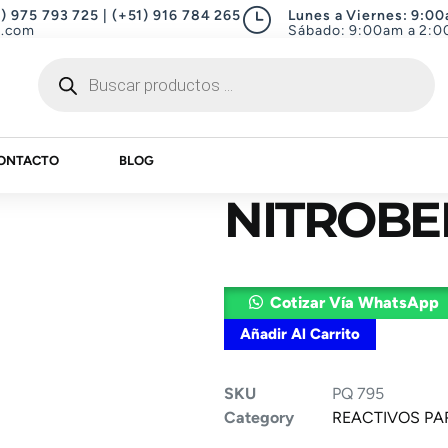
1) 975 793 725 | (+51) 916 784 265
Lunes a Viernes: 9:0
a.com
Sábado: 9:00am a 2:
ONTACTO
BLOG
NITROB
Cotizar Vía WhatsApp
Añadir Al Carrito
SKU
PQ 795
Category
REACTIVOS PA