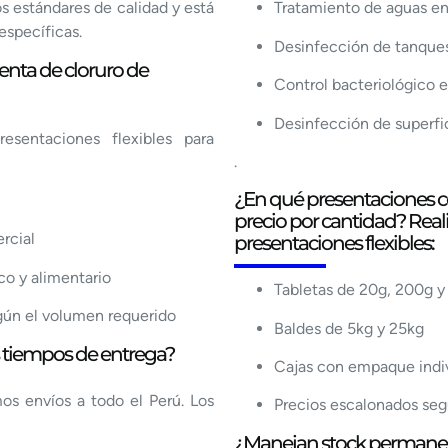
s estándares de calidad y está
Tratamiento de aguas en
específicas.
Desinfección de tanques
enta de cloruro de
Control bacteriológico e
Desinfección de superfic
sentaciones flexibles para
.
¿En qué presentaciones come
precio por cantidad? Reali
rcial
presentaciones flexibles:
co y alimentario
Tabletas de 20g, 200g 
gún el volumen requerido
Baldes de 5kg y 25kg
os tiempos de entrega?
Cajas con empaque indiv
mos envíos a todo el Perú. Los
Precios escalonados seg
¿Manejan stock permanent