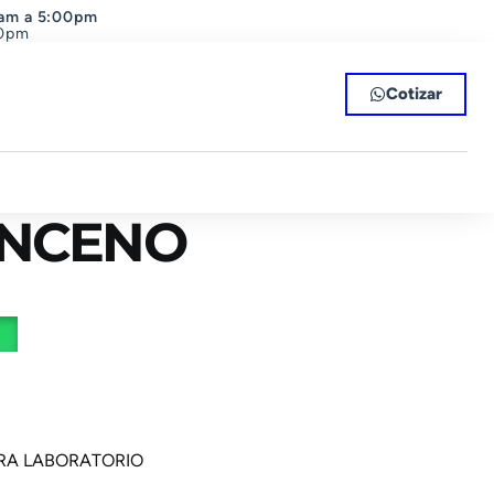
0am a 5:00pm
00pm
Cotizar
ENCENO
RA LABORATORIO