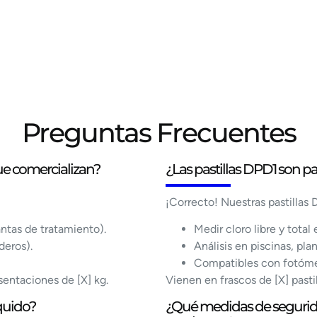
Preguntas Frecuentes
que comercializan?
¿Las pastillas DPD1 son pa
¡Correcto! Nuestras pastillas 
antas de tratamiento).
Medir cloro libre y total
deros).
Análisis en piscinas, pla
Compatibles con fotóme
entaciones de [X] kg.
Vienen en frascos de [X] pastil
íquido?
¿Qué medidas de segurid